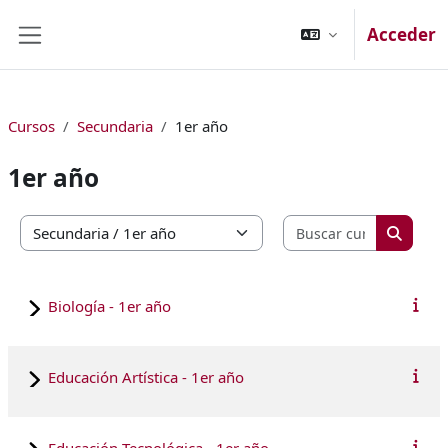
Salta al contenido principal
Acceder
Panel lateral
Cursos
Secundaria
1er año
1er año
Buscar cu
Categorías
Buscar
Biología - 1er año
Educación Artística - 1er año
Educación Tecnológica - 1er año